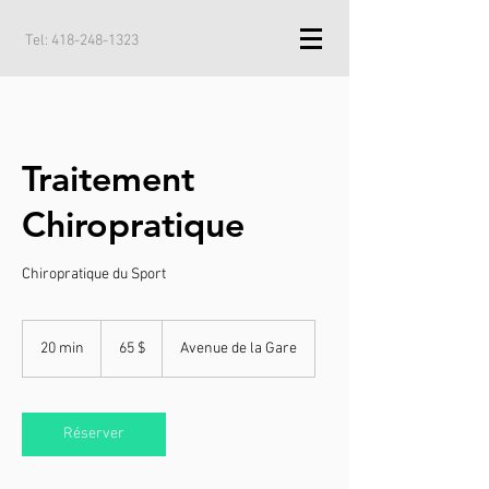
Tel:
418-248-1323
Traitement
Chiropratique
Chiropratique du Sport
65 dollars
canadiens
20 min
2
65 $
Avenue de la Gare
0
m
i
n
Réserver