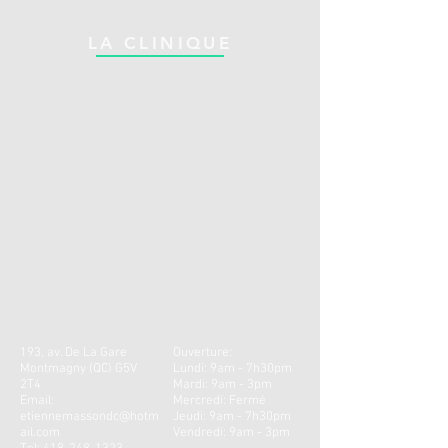
LA CLINIQUE
193, av. De La Gare
Ouverture:
Montmagny (QC) G5V
Lundi: 9am - 7h30pm
2T4
Mardi: 9
am - 3
pm ​ ​
Email:
Mercredi: Fermé
etiennemassondc@hotm
Jeudi: 9a
m - 7h30
pm
ail.com
Vendredi: 9am - 3pm