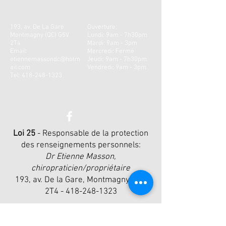
193, av. De La Gare
Ouverture:
Montmagny (QC) G5V
Lundi: 9am - 7h30pm
2T4
Mardi: 9
am - 3
pm ​ ​
Email:
Mercredi: Fermé
etiennemassondc@hotm
Jeudi: 9a
m - 7h30
pm
ail.com
Vendredi: 9am - 3pm
Tel:
418-248-1323
Loi 25
- Responsable de la protection
des renseignements personnels:
Dr Etienne Masson,
chiropraticien/propriétaire
193, av. De la Gare, Montmagny G5V
2T4 -
418-248-1323